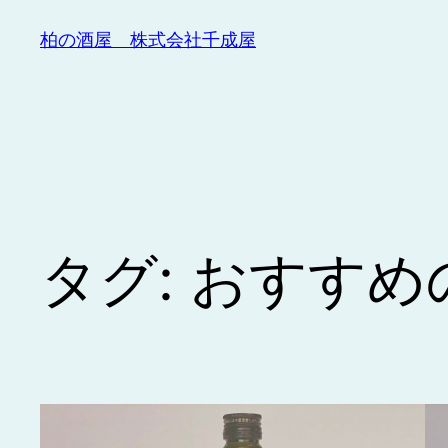
内
柏の酒屋 株式会社千成屋
容
を
ス
キ
ッ
プ
タグ:
おすすめ